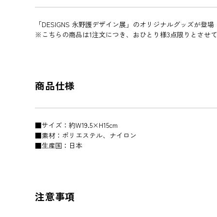
「DESIGNS 永野護デザイン展」のオリジナルグッズが登場
※こちらの商品は1注文につき、おひとり様3点限りとさせ
商品仕様
■サイズ：約W19.5×H15cm
■素材：ポリエステル、ナイロン
■生産国：日本
注意事項