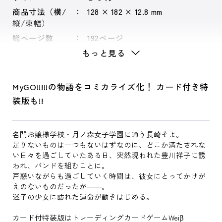
商品寸法（横/
128 × 182 × 12.8 mm
縦/束幅）
総ページ数
192ページ
もっと見る
MyGO!!!!!の物語をコミカライズ化！ カード付き特
装版も!!
名門お嬢様学校・月ノ森女子学園に通う長崎そよ。
足りないものは一つもないはずなのに、どこか満たされな
い日々を過ごしていたある日、突然現われた豊川祥子に誘
われ、バンドを組むことに。
戸惑いながらも過ごしていく時間は、彼女にとってかけが
えのないものだったが――。
迷子の少女に訪れた運命が動きはじめる。
カード付特装版はトレーディングカードゲームWeiβ