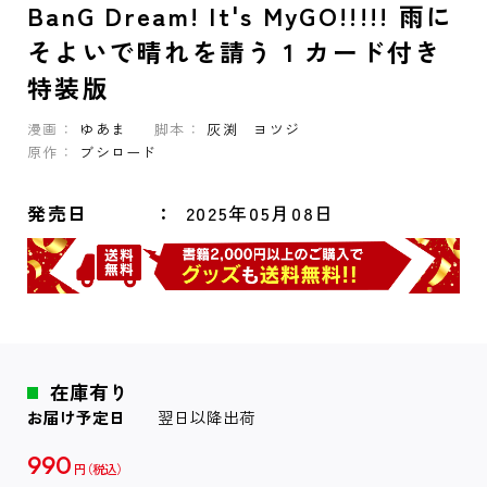
BanG Dream! It's MyGO!!!!! 雨に
そよいで晴れを請う 1 カード付き
特装版
漫画：
ゆあま
脚本：
灰渕 ヨツジ
原作：
ブシロード
発売日
2025年05月08日
在庫有り
お届け予定日
翌日以降出荷
990
円