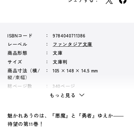
シェアする：
ISBNコード
9784040711386
レーベル
ファンタジア文庫
商品形態
文庫
サイズ
文庫判
商品寸法（横/
105 × 148 × 14.5 mm
縦/束幅）
総ページ数
340ページ
もっと見る
魅かれあうのは、『悪魔』と『勇者』ゆえか――
待望の第11巻！