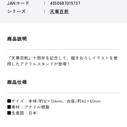
JANコード
4550687015737
シリーズ
天華百剣
商品説明
『天華百剣』十周年を記念して、描きおろしイラストを使
用したアクリルスタンドが登場！
商品仕様
■サイズ：本体/約52×124mm、台座/約60×60mm
■素材：アクリル樹脂
■生産国：日本