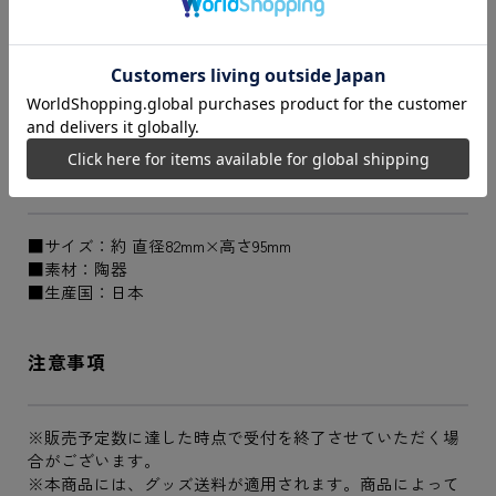
商品説明
アニメ『青春ブタ野郎はサンタクロースの夢を見ない』か
ら、制作決定ビジュアルを使用したマグカップが登場！
商品仕様
■サイズ：約 直径82mm×高さ95mm
■素材：陶器
■生産国：日本
注意事項
※販売予定数に達した時点で受付を終了させていただく場
合がございます。
※本商品には、グッズ送料が適用されます。商品によって