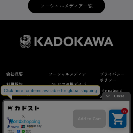
ソーシャルメディア一覧
会社概要
ソーシャルメディア
プライバシー
ポリシー
利用規約
LINE IDの連携ガイド
International
はじめての方へ
FAQ
Shipping
よくあるお問い合わせ
特定商取引法に
お問い合わせ/
当サイトでは利用体験の向上およびコンテンツの最適な提供、ト
関する表示
リクエスト
ラフィックの分析を目的としてCookieを使用しています。
サイトの閲覧を継続された場合、Cookieの利用に同意したことも
のといたします。
詳細については
プライバシーポリシー
をご確認ください。