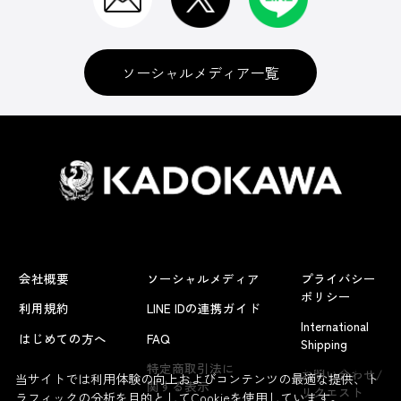
ソーシャルメディア一覧
会社概要
ソーシャルメディア
プライバシー
ポリシー
利用規約
LINE IDの連携ガイド
International
はじめての方へ
FAQ
Shipping
よくあるお問い合わせ
特定商取引法に
お問い合わせ/
当サイトでは利用体験の向上およびコンテンツの最適な提供、ト
関する表示
リクエスト
ラフィックの分析を目的としてCookieを使用しています。