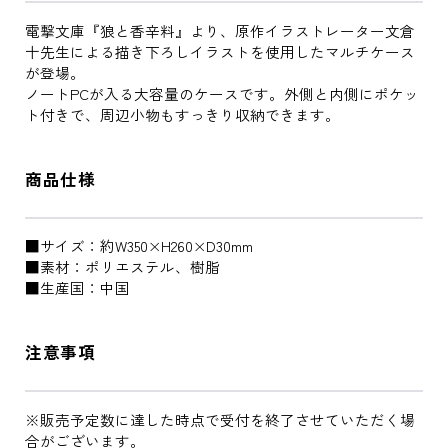
電撃文庫『狼と香辛料』より、原作イラストレーター文倉
十先生による描き下ろしイラストを使用したマルチケース
が登場。
ノートPCが入る大容量のケースです。外側と内側にポケッ
ト付きで、周辺小物もすっきり収納できます。
商品仕様
■サイズ：約W350×H260×D30mm
■素材：ポリエステル、樹脂
■生産国：中国
注意事項
※販売予定数に達した時点で受付を終了させていただく場
合がございます。