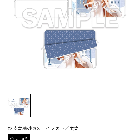
© 支倉凍砂 2025 イラスト／文倉 十