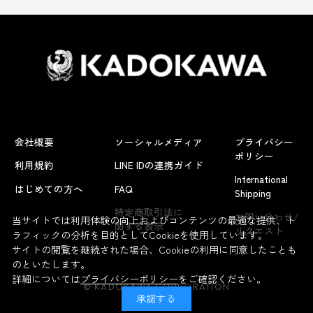
会社概要
ソーシャルメディア
プライバシー
ポリシー
利用規約
LINE IDの連携ガイド
International
はじめての方へ
FAQ
Shipping
よくあるお問い合わせ
特定商取引法に
お問い合わせ/
当サイトでは利用体験の向上およびコンテンツの最適な提供、ト
関する表示
リクエスト
ラフィックの分析を目的としてCookieを使用しています。
サイトの閲覧を継続された場合、Cookieの利用に同意したことも
のといたします。
詳細については
プライバシーポリシー
をご確認ください。
© KADOKAWA CORPORATION
承諾する