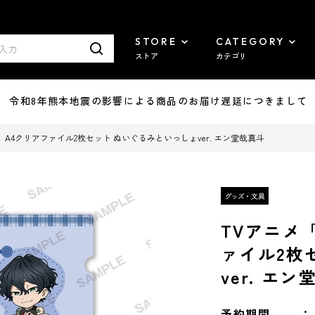
STORE
CATEGORY
ストア
カテゴリ
7/29 令和8年熊本地震の影響による商品のお届け遅延につきまして
KER」A4クリアファイル2枚セット ぬいぐるみといっしょver. エン堂哉真斗
TVアニメ「
ァイル2枚
ver. エ
予約期間