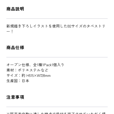
商品説明
新規描き下ろしイラストを使用したB2サイズのタペストリ
ー！
商品仕様
オープン仕様、全1種1Pack1個入り
素材：ポリエステルなど
サイズ：約 H515×W728mm
生産国：日本
注意事項
※販売予定数に達した時点で受付を終了させていただく場