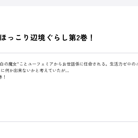
ほっこり辺境ぐらし第2巻！
“白の魔女”ことユーフェミアからお世話係に任命される。生活力ゼロの
めに何か出来ないかと考えていたが…
巻！