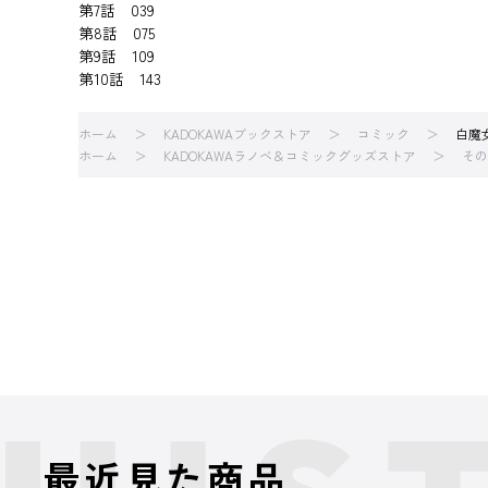
第7話 039
第8話 075
第9話 109
第10話 143
ホーム
KADOKAWAブックストア
コミック
白魔
ホーム
KADOKAWAラノベ＆コミックグッズストア
その
最近見た商品