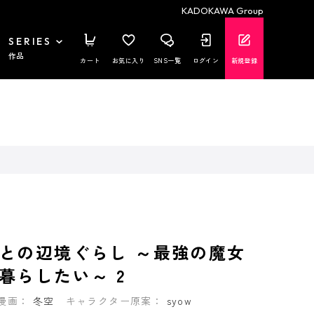
KADOKAWA Group
SERIES
作品
カート
お気に入り
SNS一覧
ログイン
新規登録
との辺境ぐらし ～最強の魔女
暮らしたい～ 2
漫画：
冬空
キャラクター原案：
syow