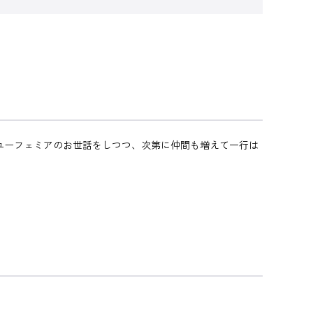
ユーフェミアのお世話をしつつ、次第に仲間も増えて一行は