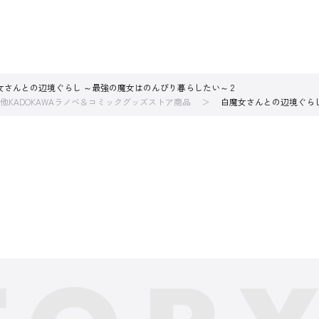
女さんとの辺境ぐらし ～最強の魔女はのんびり暮らしたい～ 2
他KADOKAWAラノベ＆コミックグッズストア商品
白魔女さんとの辺境ぐらし