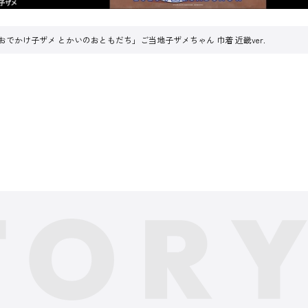
おでかけ子ザメ とかいのおともだち」ご当地子ザメちゃん 巾着 近畿ver.