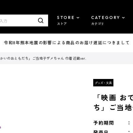
STORE
CATEGORY
ストア
カテゴリ
7/29 令和8年熊本地震の影響による商品のお届け遅延につきまして
かいのおともだち」ご当地子ザメちゃん 巾着 近畿ver.
「映画 お
ち」ご当地子
予約期間
発売日