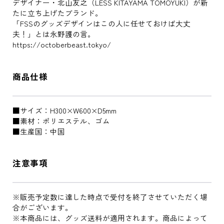
デザイナー・北山友之（LESS KITAYAMA TOMOYUKI）が新
たに立ち上げたブランド。
「FSSのグッズデザインはこの人に任せておけば大丈
夫！」とは永野護の言。
https://octoberbeast.tokyo/
商品仕様
■サイズ：H300×W600×D5mm
■素材：ポリエステル、ゴム
■生産国：中国
注意事項
※販売予定数に達した時点で受付を終了させていただく場
合がございます。
※本商品には、グッズ送料が適用されます。商品によって