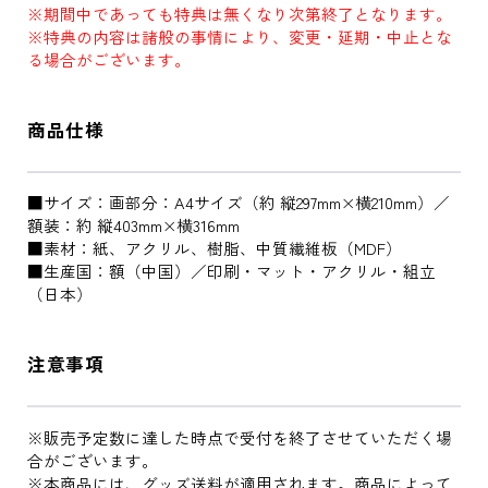
※期間中であっても特典は無くなり次第終了となります。
※特典の内容は諸般の事情により、変更・延期・中止とな
る場合がございます。
商品仕様
■サイズ：画部分：A4サイズ（約 縦297mm×横210mm）／
額装：約 縦403mm×横316mm
■素材：紙、アクリル、樹脂、中質繊維板（MDF）
■生産国：額（中国）／印刷・マット・アクリル・組立
（日本）
注意事項
※販売予定数に達した時点で受付を終了させていただく場
合がございます。
※本商品には、グッズ送料が適用されます。商品によって