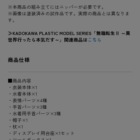
※本商品の組み立てにはニッパーが必要です。
※画像は塗装済みの試作品です。実際の商品とは異なりま
す。
≫KADOKAWA PLASTIC MODEL SERIES「無職転生Ⅱ ～異
世界行ったら本気だす～」関連商品は
こちら
商品仕様
■商品内容
・衣装本体×1
・水着本体×1
・表情パーツ×4種
・手首パーツ×3種
・水着用手首パーツ×3種
・帽子×1
・杖×1
・ディスプレイ用台座×1セット
・ツールボックス×1