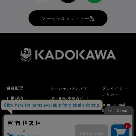
ソーシャルメディア一覧
会社概要
ソーシャルメディア
プライバシー
ポリシー
利用規約
LINE IDの連携ガイド
International
はじめての方へ
FAQ
Shipping
よくあるお問い合わせ
特定商取引法に
お問い合わせ/
当サイトでは利用体験の向上およびコンテンツの最適な提供、ト
関する表示
リクエスト
ラフィックの分析を目的としてCookieを使用しています。
サイトの閲覧を継続された場合、Cookieの利用に同意したことも