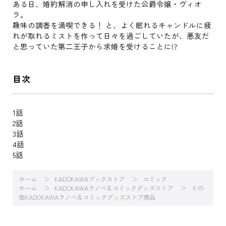
ある日、婚約解消の申し入れを受けた公爵令嬢・ヴィオ
ラ。
趣味の調香を満喫できる！ と、よく眠れるキャンドルに疲
れが取れるミストを作って日々を過ごしていたが、悪友だ
と思っていた第二王子から求婚を受けることに!?
目次
1話
2話
3話
4話
5話
ホーム
KADOKAWAブックストア
コミック
ホーム
KADOKAWAラノベ＆コミックグッズストア
その
他KADOKAWAラノベ＆コミックグッズストア商品