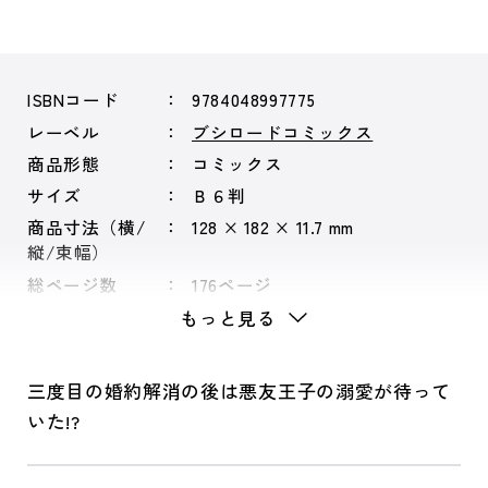
ISBNコード
9784048997775
レーベル
ブシロードコミックス
商品形態
コミックス
サイズ
Ｂ６判
商品寸法（横/
128 × 182 × 11.7 mm
縦/束幅）
総ページ数
176ページ
もっと見る
三度目の婚約解消の後は悪友王子の溺愛が待って
いた!?