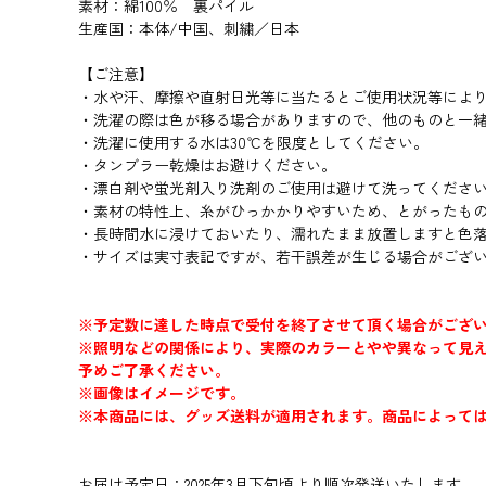
素材：綿100％ 裏パイル
生産国：本体/中国、刺繍／日本
【ご注意】
・水や汗、摩擦や直射日光等に当たるとご使用状況等によ
・洗濯の際は色が移る場合がありますので、他のものと一
・洗濯に使用する水は30℃を限度としてください。
・タンブラー乾燥はお避けください。
・漂白剤や蛍光剤入り洗剤のご使用は避けて洗ってくださ
・素材の特性上、糸がひっかかりやすいため、とがったも
・長時間水に浸けておいたり、濡れたまま放置しますと色
・サイズは実寸表記ですが、若干誤差が生じる場合がござ
※予定数に達した時点で受付を終了させて頂く場合がござ
※照明などの関係により、実際のカラーとやや異なって見
予めご了承ください。
※画像はイメージです。
※本商品には、グッズ送料が適用されます。商品によって
お届け予定日：2025年3月下旬頃より順次発送いたします