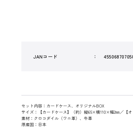
JANコード
45506870705
セット内容：カードケース、オリジナルBOX
サイズ：【カードケース】（約）縦65×横110×幅2㎜／【オリ
素材：クロコダイル（ワニ革）、牛革
原産国：日本