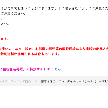
ジミができてしまうことがございます。水に濡らさないようにご注意く
でご注意ください。
さい。
ださい。
います。
お使いのモニター設定、お部屋の照明等の閲覧環境により実際の商品と
は特別送料が適用される場合もあります。
4種新色＆再販」の特設サイトは
こちら
ース＆コラボグッズ商品
藤本さきこ クロコダイルカードケース【ローズピ