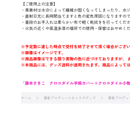
【ご使用上の注意】
・革素材は水分によって繊維が固くなってしまったり、水
・直射日光に長時間当てますと色の変色原因になりますの
・普段のお手入れは柔らかい布で軽く乾拭きを行ってくだ
・火気の近くや高温多湿の場所での使用・保管はおやめく
※予定数に達した時点で受付を終了させて頂く場合がござ
※画像はイメージです。
※商品画像はできる限り実物の色に近づけておりますが、 
※本商品には、グッズ送料が適用されます。商品によって
「藤本さきこ クロコダイル手帳カバー＋クロコダイル小物
ホーム
著者プロデュース＆コラボグッズ
著者プロデュ