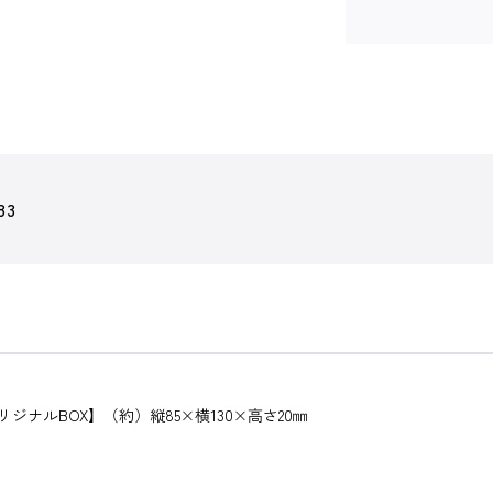
83
ジナルBOX】（約）縦85×横130×高さ20㎜