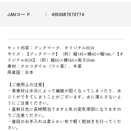
JANコード
4550687070774
セット内容：ブックマーク、オリジナルBOX
サイズ：【ブックマーク】（約）縦145×横40×幅1㎜／【オ
リジナルBOX】（約）縦60×横165×高さ20㎜
素材：クロコダイル（ワニ革）、牛革
原産国：日本
【ご使用上の注意】
・革素材は水分によって繊維が固くなってしまったり、水
ジミができてしまうことがございます。水に濡らさないよ
うにご注意ください。
・直射日光に長時間当てますと色の変色原因になりますの
でご注意ください。
・普段のお手入れは柔らかい布で軽く乾拭きを行ってくだ
さい。