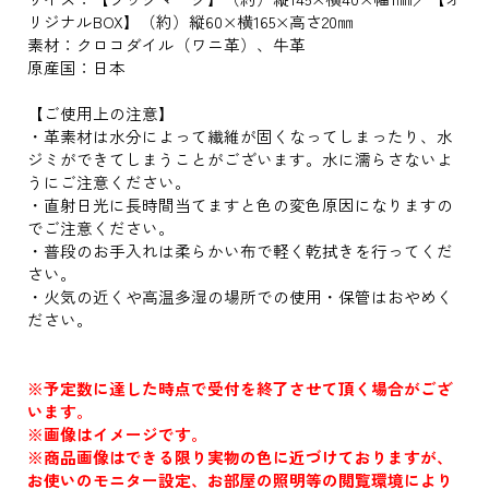
リジナルBOX】（約）縦60×横165×高さ20㎜
素材：クロコダイル（ワニ革）、牛革
原産国：日本
【ご使用上の注意】
・革素材は水分によって繊維が固くなってしまったり、水
ジミができてしまうことがございます。水に濡らさないよ
うにご注意ください。
・直射日光に長時間当てますと色の変色原因になりますの
でご注意ください。
・普段のお手入れは柔らかい布で軽く乾拭きを行ってくだ
さい。
・火気の近くや高温多湿の場所での使用・保管はおやめく
ださい。
※予定数に達した時点で受付を終了させて頂く場合がござ
います。
※画像はイメージです。
※商品画像はできる限り実物の色に近づけておりますが、
お使いのモニター設定、お部屋の照明等の閲覧環境により