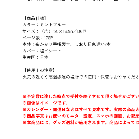
【商品仕様】
カラー：ミントブルー
サイズ：（約）128×182㎜／B6判
ページ数：176P
本体：糸かがり手帳製本、しおり紐色違い2本
カバー：塩ビシート
生産国：日本
【使用上の注意】
火気の近くや高温多湿の場所での使用・保管はおやめくだ
※予定数に達した時点で受付を終了させて頂く場合がござ
※画像はイメージです。
※カレンダー・開運日などはすべて見本です。実際の商品
※商品写真はお使いのモニター設定、スマホの画面、お部
※本商品には、グッズ送料が適用されます。商品によって