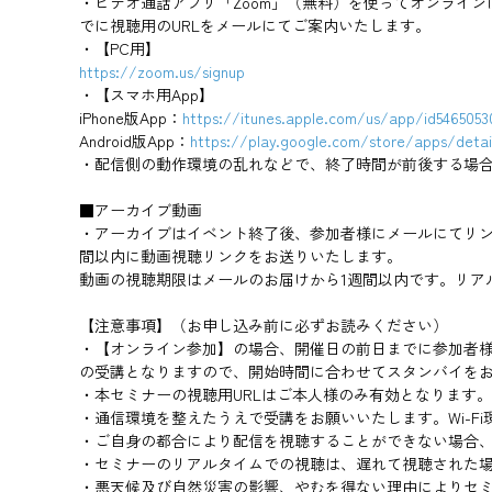
・ビデオ通話アプリ「Zoom」（無料）を使ってオンライ
でに視聴用のURLをメールにてご案内いたします。
・【PC用】
https://zoom.us/signup
・【スマホ用App】
iPhone版App：
https://itunes.apple.com/us/app/id5465053
Android版App：
https://play.google.com/store/apps/deta
・配信側の動作環境の乱れなどで、終了時間が前後する場
■アーカイブ動画
・アーカイブはイベント終了後、参加者様にメールにてリン
間以内に動画視聴リンクをお送りいたします。
動画の視聴期限はメールのお届けから1週間以内です。リア
【注意事項】（お申し込み前に必ずお読みください）
・【オンライン参加】の場合、開催日の前日までに参加者様
の受講となりますので、開始時間に合わせてスタンバイを
・本セミナーの視聴用URLはご本人様のみ有効となります
・通信環境を整えたうえで受講をお願いいたします。Wi-
・ご自身の都合により配信を視聴することができない場合
・セミナーのリアルタイムでの視聴は、遅れて視聴された
・悪天候及び自然災害の影響、やむを得ない理由によりセ