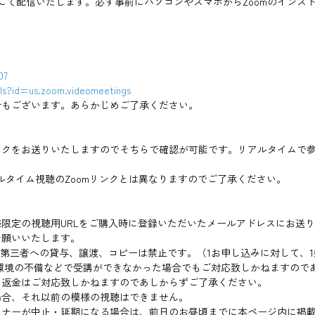
ンにて配信いたします。必ず事前にパソコンやスマホからZoomのイン
07
ils?id=us.zoom.videomeetings
合もございます。あらかじめご了承ください。
クをお送りいたしますのでそちらで確認が可能です。リアルタイムで参
ルタイム視聴のZoomリンクとは異なりますのでご了承ください。
限定の視聴用URLをご購入時に登録いただいたメールアドレスにお送
お願いいたします。
。第三者への貸与、譲渡、コピーは禁止です。（1お申し込みに対して、
Fi環境の不備などで受講ができなかった場合でもご対応致しかねますので
、返金はご対応致しかねますのであしからずご了承ください。
場合、それ以前の模様の視聴はできません。
ミナーが中止・延期になる場合は、前日のお昼頃までに本ページ内に掲