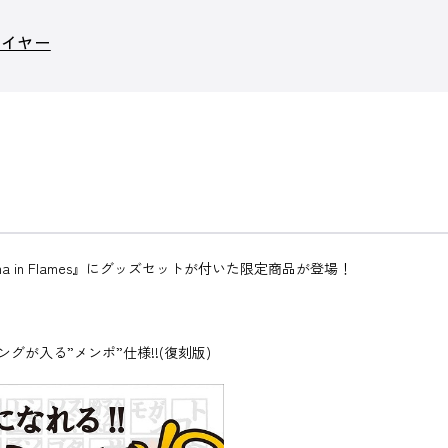
レイヤー
ama in Flames』にグッズセットが付いた限定商品が登場！
。
が入る”メンポ”仕様!!(復刻版)