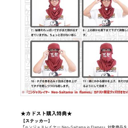
★カドスト購入特典★
【ステッカー】
『ニンジャスレイヤー Neo-Saitama in Flames』