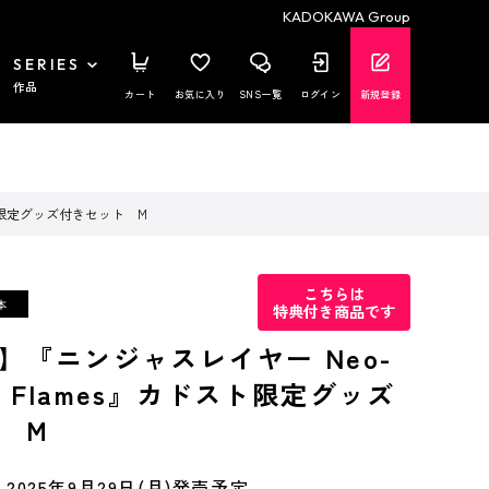
KADOKAWA Group
SERIES
作品
カート
お気に入り
SNS一覧
ログイン
新規登録
ドスト限定グッズ付きセット M
こちらは
特典付き商品です
】『ニンジャスレイヤー Neo-
 in Flames』カドスト限定グッズ
 M
2025年9月29日(月)発売予定