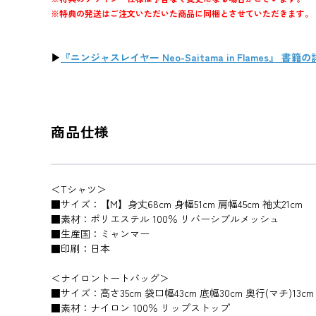
※特典の発送はご注文いただいた商品に同梱とさせていただきます。
▶
『ニンジャスレイヤー Neo-Saitama in Flames』 
商品仕様
＜Tシャツ＞
■サイズ：【M】身丈68cm 身幅51cm 肩幅45cm 袖丈21cm
■素材：ポリエステル 100％ リバーシブルメッシュ
■生産国：ミャンマー
■印刷：日本
＜ナイロントートバッグ＞
■サイズ：高さ35cm 袋口幅43cm 底幅30cm 奥行(マチ)13c
■素材：ナイロン 100％ リップストップ