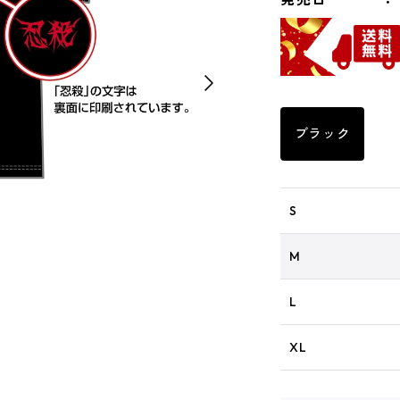
ブラック
S
M
L
XL