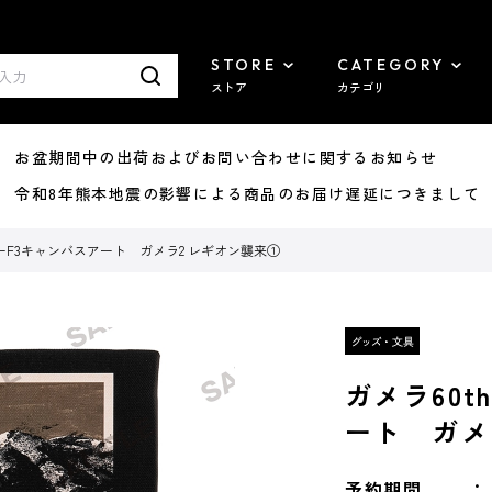
STORE
CATEGORY
ストア
カテゴリ
8/07 お盆期間中の出荷およびお問い合わせに関するお知らせ
7/29 令和8年熊本地震の影響による商品のお届け遅延につきまして
ターF3キャンバスアート ガメラ2 レギオン襲来①
ガメラ60
ート ガメ
予約期間