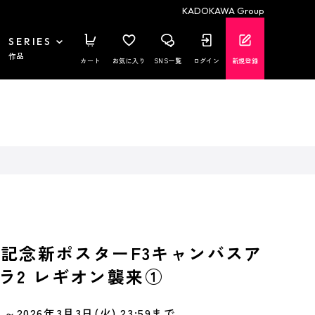
KADOKAWA Group
SERIES
作品
カート
お気に入り
SNS一覧
ログイン
新規登録
th記念新ポスターF3キャンバスア
ラ2 レギオン襲来①
～2026年3月3日(火) 23:59まで