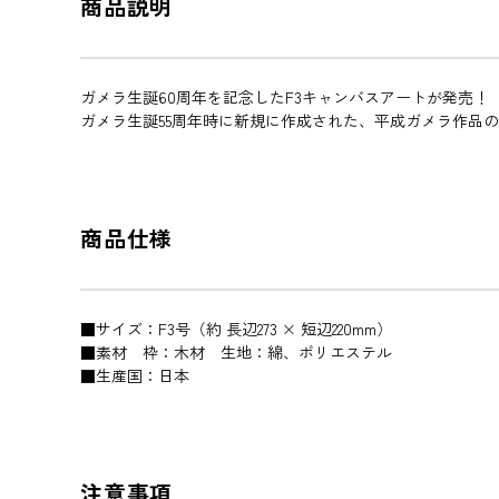
商品説明
ガメラ生誕60周年を記念したF3キャンバスアートが発売！
ガメラ生誕55周年時に新規に作成された、平成ガメラ作品
商品仕様
■サイズ：F3号（約 長辺273 × 短辺220mm）
■素材 枠：木材 生地：綿、ポリエステル
■生産国：日本
注意事項