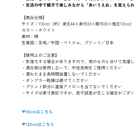
・生活の中で親子で楽しみながら「あいうえお」を覚えら
【商品仕様】
サイズ：110cm（約）身丈44×身巾33×肩巾30×袖丈13(㎝)
カラー：ホワイト
素材：綿
生産国：生地／中国・ベトナム、プリント／日本
【使用上のご注意】
・色落ちする場合がありますので、他のものと分けて洗濯
・漂白剤は使用しないで、中性洗剤をご使用ください
・濡れたまま長時間放置しないでください
・タンブラー乾燥は避けてください
・プリント部分に直接アイロンを当てないでください
・サイズは実寸表記ですが、若干誤差が生じる場合がござ
▼90cmはこちら
▼120cmはこちら