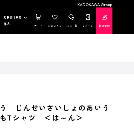
KADOKAWA Group
SERIES
作品
カート
お気に入り
SNS一覧
ログイン
新規登録
う じんせいさいしょのあいう
どもTシャツ ＜は～ん＞