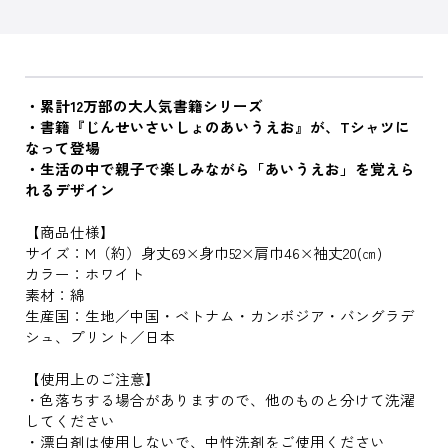
・累計12万部の大人気書籍シリーズ
・書籍『じんせいさいしょのあいうえお』が、Tシャツに
なって登場
・生活の中で親子で楽しみながら「あいうえお」を覚えら
れるデザイン
【商品仕様】
サイズ：M（約）身丈69×身巾52×肩巾46×袖丈20(㎝)
カラー：ホワイト
素材：綿
生産国：生地／中国・ベトナム・カンボジア・バングラデ
シュ、プリント／日本
【使用上のご注意】
・色落ちする場合がありますので、他のものと分けて洗濯
してください
・漂白剤は使用しないで、中性洗剤をご使用ください