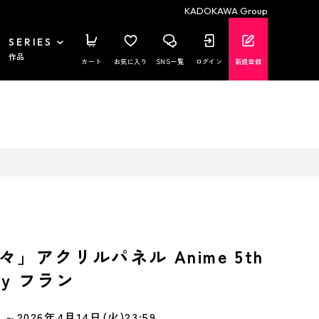
KADOKAWA Group
SERIES
作品
カート
お気に入り
SNS一覧
ログイン
新規登録
」アクリルパネル Anime 5th
ary フラン
～2026年4月14日(火)23:59