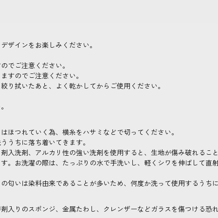
なデザインをお楽しみください。
。
すのでご注意ください。
りますのでご注意ください。
く絞り拭いたあと、よく乾かしてからご使用ください。
い。
めはほつれていく為、横糸をハサミなどで切ってください。
洗ううちに落ち着いてきます。
白剤入洗剤、アルカリ性の強い洗剤を使用すると、生地が傷み破れるこ
ます。お洗濯の際は、たっぷりの水で手洗いし、軽くシワを伸ばして直
その匂いは染料由来であることが多いため、何度か洗って使用するうち
磨剤入りのスポンジ、金属たわし、クレンザーなどガラスを傷つける恐