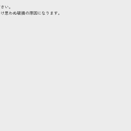
ださい。
つけ思わぬ破損の原因になります。
。