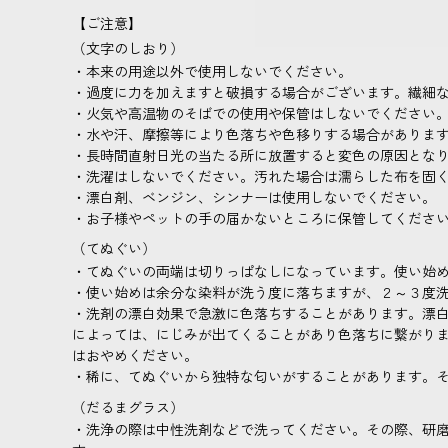
【ご注意】
（文字のしおり）
・本来の用途以外で使用しないでください。
・過度に力を加えますと破損する場合がございます。繊細
・火気や高温物のそばでの使用や保管はしないでください
・水や汗、摩擦等により色落ちや色移りする場合がありま
・長時間直射日光の当たる所に放置すると変色の原因とな
・洗濯はしないでください。汚れた場合は濡らした布を固
・漂白剤、ベンジン、シンナーは使用しないでください。
・お子様やペットの手の届かないところに保管してくださ
（てぬぐい）
・てぬぐいの両端は切りっぱなしになっています。使い始
・使い始めは余分な染料が洗う度に落ちますが、２～３度
・洗剤の漂白効果で急激に色落ちすることがあります。漂
によっては、にじみが出てくることがあり色落ちに繋がり
はおやめください。
・稀に、てぬぐいから独特な匂いがすることがあります。
（だるまグラス）
・洗浄の際は中性洗剤などで洗ってください。その際、研