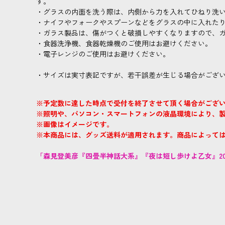
す。
・グラスの内面を洗う際は、内側から力を入れてひねり洗
・ナイフやフォークやスプーンなどをグラスの中に入れた
・ガラス製品は、傷がつくと破損しやすくなりますので、
・食器洗浄機、食器乾燥機のご使用はお避けください。
・電子レンジのご使用はお避けください。
・サイズは実寸表記ですが、若干誤差が生じる場合がござ
※予定数に達した時点で受付を終了させて頂く場合がござ
※照明や、パソコン・スマートフォンの液晶環境により、
※画像はイメージです。
※本商品には、グッズ送料が適用されます。商品によって
「森見登美彦『四畳半神話大系』『夜は短し歩けよ乙女』2