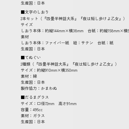
生産国：日本
■文字のしおり
2本セット（『四畳半神話大系』『夜は短し歩けよ乙女』）
サイズ
しおり本体：約縦144mm×横38mm 台紙：約縦158mm×横5
素材
しおり本体：ファイバー紙 紐：サテン 台紙：紙
生産国：日本
■てぬぐい
2種類（『四畳半神話大系』『夜は短し歩けよ乙女』）
サイズ：約縦910mm×横350mm
素材：綿
生産国：日本
製作協力：かまわぬ
■だるまグラス
サイズ：口径72mm 高さ91mm
容量：495cc
素材：ガラス
生産国：日本