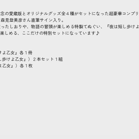
記念の愛蔵版とオリジナルグッズ全４種がセットになった超豪華コンプ
、森見登美彦さん直筆サイン入り。
ったしおりや、物語の冒頭が楽しめる特製てぬぐい、『夜は短し歩けよ乙
て楽しめる、ここだけの特別セットになっています♪
けよ乙女』各１冊
し歩けよ乙女』）２本セット１組
よ乙女』）各１枚