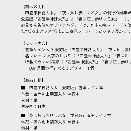
【商品説明】
『四畳半神話大系』『夜は短し歩けよ乙女』の刊行20周年
愛蔵版『四畳半神話大系』と『夜は短し歩けよ乙女』には
森見さん監修のオリジナルグッズは、作中の名フレーズを使
た“だるまグラス”など……森見ワールドにどっぷり浸かっ
【セット内容】
・直筆サイン入り 愛蔵版『四畳半神話大系』『夜は短し歩
・名フレーズ 文字のしおり（『四畳半神話大系』『夜は短
・特製てぬぐい2種類（『四畳半神話大系』『夜は短し歩け
・「Bar 月面歩行」だるまグラス １個
【商品仕様】
■『四畳半神話大系 愛蔵版』直筆サイン本
体裁：四六判上製函入り 単行本
素材：紙
生産国：日本
■『夜は短し歩けよ乙女 愛蔵版』直筆サイン本
体裁：四六判上製函入り 単行本
素材：紙