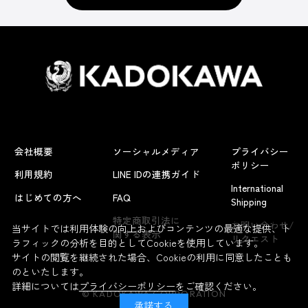
会社概要
ソーシャルメディア
プライバシー
ポリシー
利用規約
LINE IDの連携ガイド
International
はじめての方へ
FAQ
Shipping
よくあるお問い合わせ
特定商取引法に
お問い合わせ/
当サイトでは利用体験の向上およびコンテンツの最適な提供、ト
関する表示
リクエスト
ラフィックの分析を目的としてCookieを使用しています。
サイトの閲覧を継続された場合、Cookieの利用に同意したことも
のといたします。
詳細については
プライバシーポリシー
をご確認ください。
© KADOKAWA CORPORATION
承諾する