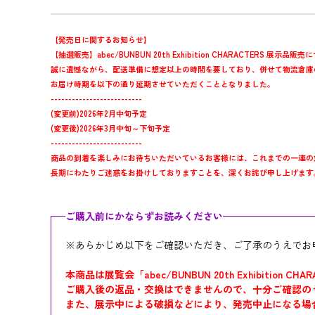
【発売日に関するお知らせ】
【抽選販売】abec/BUNBUN 20th Exhibition CHARACTERS 展示品
誠に遺憾ながら、配送準備に想定以上の時間を要しており、併せて物流倉庫
お届け時期を以下の通り延期させていただくこととなりました。
--------------------------
(変更前)2026年2月中旬予定
(変更後)2026年3月中旬～下旬予定
--------------------------
商品の到着を楽しみにお待ちいただいているお客様には、これまでの一連の
長期にわたりご迷惑をお掛けしておりますことを、深くお詫び申し上げます
ご購入前にかならずお読みください
※あらかじめ以下をご確認いただき、ご了承のうえでお
本商品は展覧会「abec/BUNBUN 20th Exhibit
ご購入後の返品・交換はできませんので、十分ご確認の
また、展示中による破損などにより、発売中止になる場