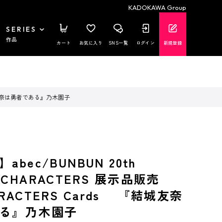
KADOKAWA Group
SERIES
作品
カート
お気に入り
SNS一覧
ログイン
新規登録
s 『結城友奈は勇者である』乃木園子
bec/BUNBUN 20th
ion CHARACTERS 展示品販売
HARACTERS Cards 『結城友奈
る』乃木園子