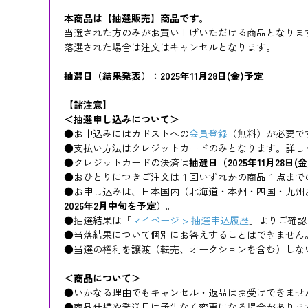
本商品は【抽選販売】商品です。
当選された方のみがお買い上げいただける商品となりま
落選された場合は注文はキャンセルとなります。
抽選日（結果発表）：2025年11月28日(金)予定
【諸注意】
＜抽選申し込みについて＞
●お申込みにはカドストへの
会員登録
（無料）が必要で
●支払い方法はクレジットカードのみとなります。詳しく
●クレジットカードの決済は
抽選日（2025年11月28日(
●おひとりにつきご注文は１回いずれかの商品１点まで
●お申し込みは、日本国内（北海道・本州・四国・九州
2026年2月中旬を予定
）。
●抽選結果は「
マイページ > 抽選申込履歴
」よりご確認
●当落結果について個別にお答えすることはできません
●当選の権利を譲渡（転売、オークションを含む）しな
＜商品について＞
●いかなる理由でもキャンセル・返品はお受けできませ
●商品仕様や発送日は予告なく変更になる場合がありま