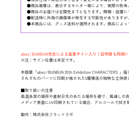
●商品画像は、表示するモニター等により、実際の色味
●商品のお届けは玄関先までとなります。開梱・設置に
●配送時に外箱の損傷等が発生する可能性がありますが
●本商品には、グッズ送料が適用されます。商品によっ
abec/BUNBUN先生による直筆サイン入り！証明書も同梱
※注：サイン位置は未定です。
本個展「abec/BUNBUN 20th Exhibition CHARACTE
それぞれのパーツに印刷が施された5層構造の独特な立体感
■取り扱いの注意
高温多湿の場所や直射日光のあたる場所を避け、風通しの
メディア表面にUV印刷されている場合、アルコールで拭き
製作：株式会社フラットラボ