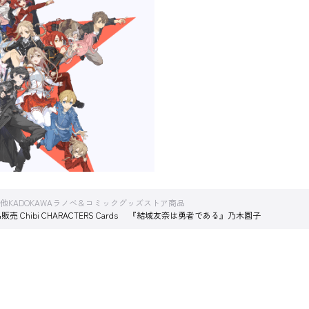
他KADOKAWAラノベ＆コミックグッズストア商品
S 展示品販売 Chibi CHARACTERS Cards 『結城友奈は勇者である』乃木園子