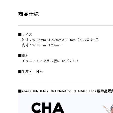
商品仕様
■サイズ
外寸：W158mm×H262mm×D12mm（ビス含まず）
内寸：W118mm×H202mm
■素材
イラスト：アクリル板にUVプリント
■生産国：日本
■abec/BUNBUN 20th Exhibition CHARACTERS 展