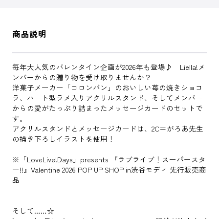
商品説明
毎年大人気のバレンタイン企画が2026年も登場♪ Liella!メ
ンバーからの贈り物を受け取りませんか？
洋菓子メーカー「コロンバン」のおいしい苺の焼きショコ
ラ、ハート型ラメ入りアクリルスタンド、そしてメンバー
からの愛がたっぷり詰まったメッセージカードのセットで
す。
アクリルスタンドとメッセージカードは、2C＝がろあ先生
の描き下ろしイラストを使用！
※「LoveLive!Days」presents 『ラブライブ！スーパースタ
ー!!』Valentine 2026 POP UP SHOP in渋谷モディ 先行販売商
品
そして……☆