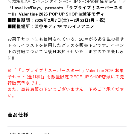
＼2026年2月にバレンタインPOP UP SHOPの開催が決定！／
「LoveLive!Days」presents 『ラブライブ！スーパースタ
ー!!』Valentine 2026 POP UP SHOP in渋谷モディ
■開催期間：2026年2月7日(土)～2月23日(月・祝)
■開催場所：渋谷モディ7F マルイノアニメ
お菓子セットにも使用されている、2C＝がろあ先生の描き
下ろしイラストを使用したグッズを販売予定です。イベン
トの詳細については後日お知らせいたしますのでお楽しみ
に!!
※「『ラブライブ！スーパースター!!』Valentine 2026 お菓
子セット (全11種)」も数量限定でPOP UP SHOP店頭にて先
行販売予定です。
また、事後通販の予定はございません。予めご了承くださ
い。
商品仕様