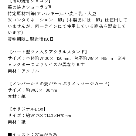
【苺の焼きショコラ】
苺の焼きショコラ 3個
特定原材料等(アレルギー)…小麦・乳・大豆
※コンタミネーション「卵」(本製品には「卵」は使用して
いませんが、同一ラインにて使用している商品を製造して
います）
賞味期限…製造後150日
【ハート型ラメ入りアクリルスタンド】
サイズ：本体約W130×H120mm、台座約W51×H49mm ※キ
ャラクターによりサイズが異なります
素材：アクリル
【メンバーからの愛がたっぷりメッセージカード】
サイズ：約W63×H88mm
素材：紙
【オリジナルBOX】
サイズ：約W175×D140×H70mm
素材：紙
■イラスト：2C=がろあ