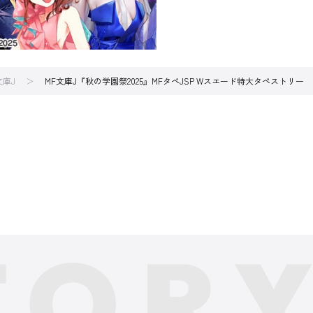
文庫J
MF文庫J『秋の学園祭2025』MFタペJSP Wスエード特大タペスト