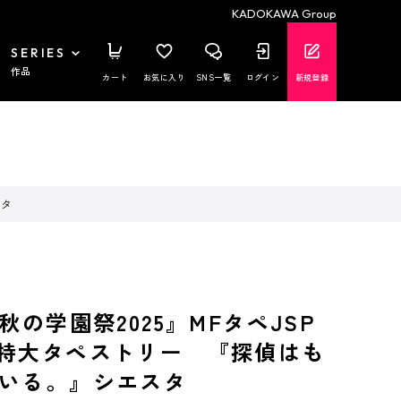
KADOKAWA Group
SERIES
作品
カート
お気に入り
SNS一覧
ログイン
新規登録
スタ
秋の学園祭2025』MFタペJSP
特大タペストリー 『探偵はも
いる。』シエスタ