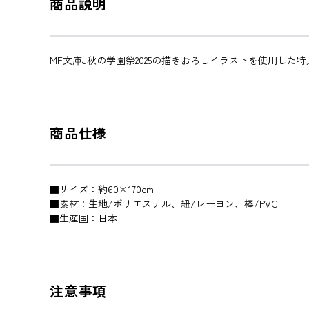
商品説明
MF文庫J秋の学園祭2025の描きおろしイラストを使用した
商品仕様
■サイズ：約60×170cm
■素材：生地/ポリエステル、紐/レーヨン、棒/PVC
■生産国：日本
注意事項