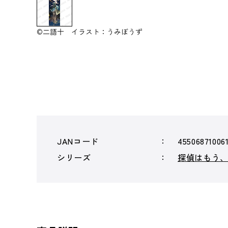
©二語十 イラスト：うみぼうず
JANコード
45506871006
シリーズ
探偵はもう