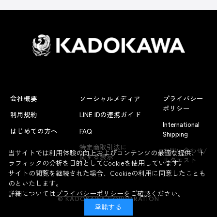
会社概要
ソーシャルメディア
プライバシー
ポリシー
利用規約
LINE IDの連携ガイド
International
はじめての方へ
FAQ
Shipping
よくあるお問い合わせ
特定商取引法に
お問い合わせ/
当サイトでは利用体験の向上およびコンテンツの最適な提供、ト
関する表示
リクエスト
ラフィックの分析を目的としてCookieを使用しています。
サイトの閲覧を継続された場合、Cookieの利用に同意したことも
のといたします。
詳細については
プライバシーポリシー
をご確認ください。
© KADOKAWA CORPORATION
承諾する