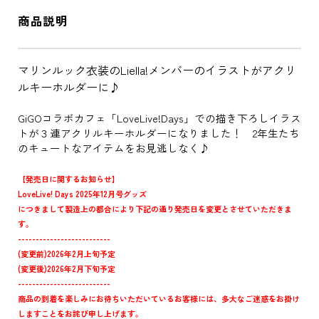
商品説明
マリンルック衣装のLiella!メンバーのイラストがアクリ
ルキーホルダーに♪
GiGOコラボカフェ「LoveLive!Days」での描き下ろしイラス
トが３連アクリルキーホルダーになりました！ 2年生たち
のキュートなアイテムをお見逃しなく♪
【発売日に関するお知らせ】
LoveLive! Days 2025年12月号グッズ
につきまして製造上の都合により下記の通り発売日を変更とさせていただきま
す。
--------------------------
(変更前)2026年2月上旬予定
(変更後)2026年2月下旬予定
--------------------------
商品の到着を楽しみにお待ちいただいているお客様には、多大なご迷惑をお掛け
しますことをお詫び申し上げます。