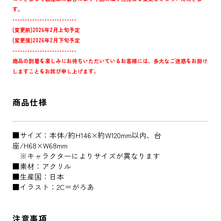
す。
--------------------------
(変更前)2026年2月上旬予定
(変更後)2026年2月下旬予定
--------------------------
商品の到着を楽しみにお待ちいただいているお客様には、多大なご迷惑をお掛け
しますことをお詫び申し上げます。
商品仕様
■サイズ：本体/約H146×約W120mm以内、台
座/H68×W68mm
※キャラクターによりサイズが異なります
■素材：アクリル
■生産国：日本
■イラスト：2C＝がろあ
注意事項