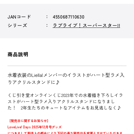
JANコード
4550687110630
シリーズ
ラブライブ！スーパースター!!
商品説明
水着衣装のLiella!メンバーのイラストがハート型ラメ入
りアクリルスタンドに♪
くじ引き堂オンラインくじ2023年での水着描き下ろしイラ
ストがハート型ラメ入りアクリルスタンドになりまし
た！ 2年生たちのキュートなアイテムをお見逃しなく♪
【発売日に関するお知らせ】
LoveLive! Days 2025年12月号グッズ
につきまして製造上の都合により下記の通り発売日を変更とさせていただきま