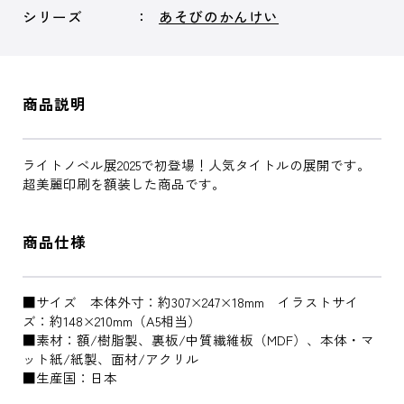
シリーズ
あそびのかんけい
商品説明
ライトノベル展2025で初登場！人気タイトルの展開です。
超美麗印刷を額装した商品です。
商品仕様
■サイズ 本体外寸：約307×247×18mm イラストサイ
ズ：約148×210mm（A5相当）
■素材：額/樹脂製、裏板/中質繊維板（MDF）、本体・マ
ット紙/紙製、面材/アクリル
■生産国：日本