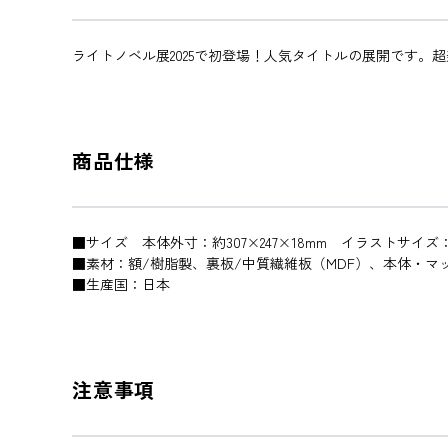
ライトノベル展2025で初登場！人気タイトルの展開です。
商品仕様
■サイズ 本体外寸：約307×247×18mm イラストサイズ：約
■素材：額/樹脂製、裏板/中質繊維板（MDF）、本体・マ
■生産国：日本
注意事項