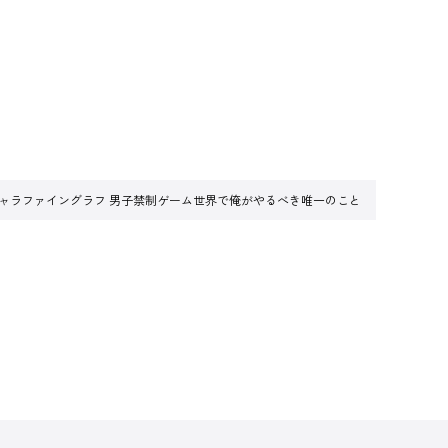
A5キャラファイングラフ 男子禁制ゲーム世界で俺がやるべき唯一のこと