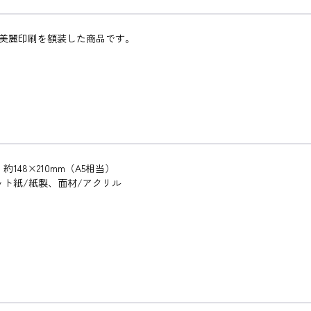
超美麗印刷を額装した商品です。
148×210mm（A5相当）
ット紙/紙製、面材/アクリル