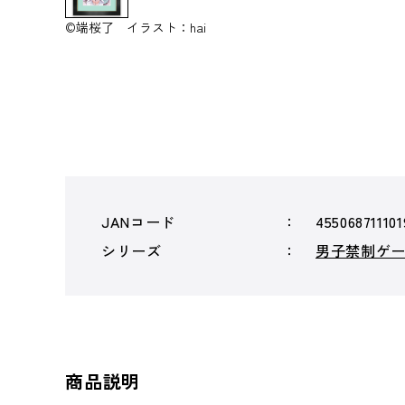
©端桜了 イラスト：hai
JANコード
455068711101
シリーズ
男子禁制ゲ
商品説明