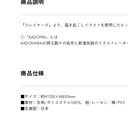
商品説明
『スレイヤーズ』より、描き起こしイラストを使用したビ
◇「KADOMIX」とは
KADOKAWAが誇る数々の名作と新進気鋭のイラストレー
商品仕様
■サイズ：約H1700×W600mm
■素材：生地/ポリエステル100％、紐/レーヨン、棒/PVC
■生産国：日本