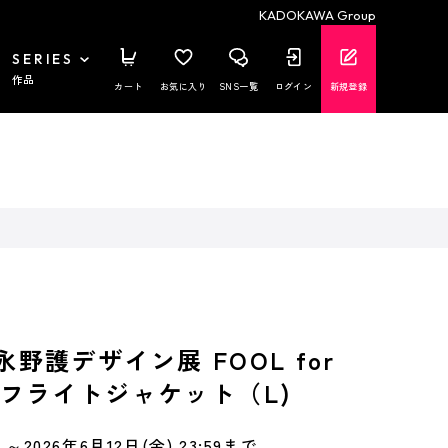
KADOKAWA Group
SERIES
作品
カート
お気に入り
SNS一覧
ログイン
新規登録
 永野護デザイン展 FOOL for
TY フライトジャケット（L)
～2026年6月12日(金) 23:59まで