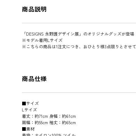
商品説明
「DESIGNS 永野護デザイン展」のオリジナルグッズが登場
※モデル着用Lサイズ
※こちらの商品は1注文につき、おひとり様3点限りとさせ
商品仕様
■サイズ
Lサイズ
着丈：約71cm 身幅：約61cm
肩幅：約55cm 袖丈：約65cm
■素材
表地：ナイロン100% ツイル