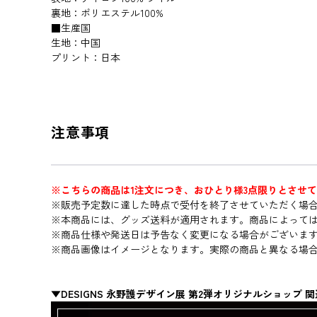
裏地：ポリエステル100%
■生産国
生地：中国
プリント：日本
注意事項
※こちらの商品は1注文につき、おひとり様3点限りとさせ
※販売予定数に達した時点で受付を終了させていただく場
※本商品には、グッズ送料が適用されます。商品によって
※商品仕様や発送日は予告なく変更になる場合がございま
※商品画像はイメージとなります。実際の商品と異なる場
▼DESIGNS 永野護デザイン展 第2弾オリジナルショップ 