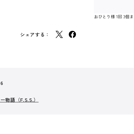
おひとり様 1回 3
シェアする：
06
物語（F.S.S.）