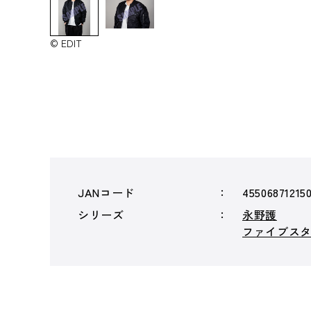
© EDIT
JANコード
45506871215
シリーズ
永野護
ファイブスター