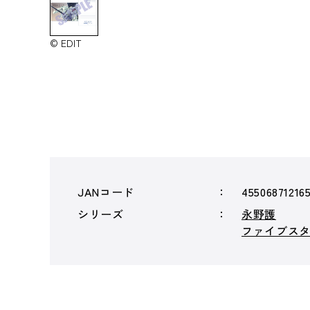
© EDIT
JANコード
45506871216
シリーズ
永野護
ファイブスター