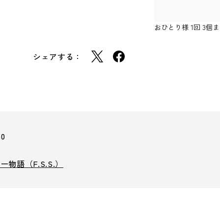
おひとり様 1回 3
シェアする：
50
物語（F.S.S.）