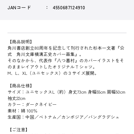
JANコード
4550687124910
【商品説明】
角川書店創立80周年を記念して刊行された杉本一文著『公
式 角川文庫横溝正史カバー画集』。
そのなかから、代表作『八つ墓村』のカバーイラストをそ
のままレイアウトしたオリジナルＴシャツ。
M、L、XL（ユニセックス）の３サイズ展開。
【商品仕様】
サイズ：ユニセックスL（約）身丈73cm 身幅55cm 肩幅50cm
袖丈22cm
カラー：ダークネイビー
素材：綿 100％
生産国：中国／ベトナム／カンボジア／バングラデシュ
【ご注意】