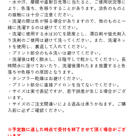
・水や汗、摩擦や直射日光等に当たると、ご使用状況等に
より、色落ち、色移りすることがあります。淡色のものと
の接触には十分ご注意ください。
・洗濯の際は色が移る場合がありますので、他のものと一
緒に洗濯するのは避けてください。
・洗濯に使用する水は30℃を限度とし、漂白剤や蛍光剤入
り洗剤のご使用は避けて洗ってください。また、洗濯ネッ
トを使用し、裏返して入れてください。
・プリント部分のもみ洗いは避けてください。
・洗濯後は軽く脱水し、日陰干しで乾かしてください。長
時間水に浸けておいたり、洗濯後濡れたまま放置すると色
落ちや色移りの原因となります。
・タンブラー乾燥はお避けください。
・プリント部分に直接アイロンを当てないでください。
・サイズは実寸表記ですが、若干誤差が生じる場合がござ
います。
・サイズのご注文間違いによる返品は承りかねます。ご購
入前に必ずご確認ください。
※予定数に達した時点で受付を終了させて頂く場合がござ
います。