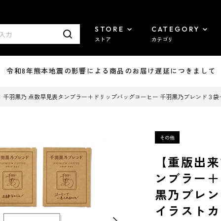
STORE
CATEGORY
ストア
カテゴリ
7/29 令和8年熊本地震の影響による商品のお届け遅延につきまして
】千羽黒乃 点数早見表タンブラー＋ドリップバッグコーヒー 千羽黒乃ブレンド３
【重版出来
ンブラー＋
黒乃ブレン
イラストカ