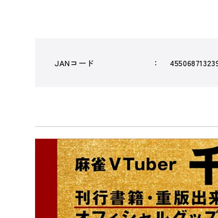
JANコード
45506871323