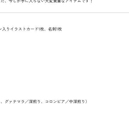
いた、今しか手に入らない大変貴重なアイテムです！
ン入りイラストカード1枚、名刺1枚
り、グァテマラ／深煎り、コロンビア／中深煎り）