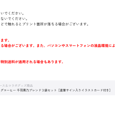
。
ないでください。
しないでください。
などで触れるとプリント箇所が落ちる場合がございます。
います。
える場合がございます。また、パソコンやスマートフォンの液晶環境に
は特別送料が適用される場合もあります。
ース＆コラボグッズ商品
ッグコーヒー 千羽黒乃ブレンド３袋セット［直筆サイン入りイラストカード付き］