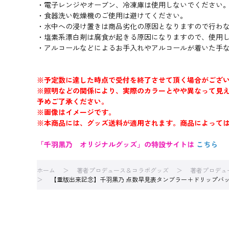
・電子レンジやオーブン、冷凍庫は使用しないでください
・食器洗い乾燥機のご使用は避けてください。
・水中への浸け置きは商品劣化の原因となりますので行わ
・塩素系漂白剤は腐食が起きる原因になりますので、使用
・アルコールなどによるお手入れやアルコールが着いた手
※予定数に達した時点で受付を終了させて頂く場合がござ
※照明などの関係により、実際のカラーとやや異なって見
予めご了承ください。
※画像はイメージです。
※本商品には、グッズ送料が適用されます。商品によって
「千羽黒乃 オリジナルグッズ」の特設サイトは
こちら
ホーム
著者プロデュース＆コラボグッズ
著者プロデュ
【重版出来記念】千羽黒乃 点数早見表タンブラー＋ドリップバ