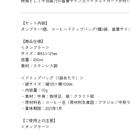
特典として千羽黒乃の直筆サイン入りイラストカードが付
【セット内容】
タンブラー1個、コーヒードリップバッグ1種3袋、直筆サイ
【商品仕様】
＜タンブラー＞
サイズ：Φ85×121㎜
容量：450ml
素材：ステンレス銅
＜ドリップバッグ（1袋あたり）＞
・袋サイズ：縦125×横100㎜
・内容量：10g
・素材：中身：珈琲豆、袋：クラフト紙
・原材料名：コーヒー豆（原材料生産国：ブラジル／中煎
・賞味期限：2027年1月
【ご使用上の注意】
＜タンブラー＞