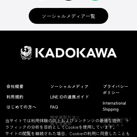
ソーシャルメディア一覧
会社概要
ソーシャルメディア
プライバシー
ポリシー
利用規約
LINE IDの連携ガイド
International
はじめての方へ
FAQ
Shipping
よくあるお問い合わせ
特定商取引法に
お問い合わせ/
当サイトでは利用体験の向上およびコンテンツの最適な提供、ト
関する表示
リクエスト
ラフィックの分析を目的としてCookieを使用しています。
サイトの閲覧を継続された場合、Cookieの利用に同意したことも