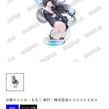
©燦々ＳＵＮ・ももこ 発行：株式会社ＫＡＤＯＫＡＷＡ