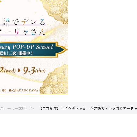
スニーカー文庫
【二次受注】『時々ボソッとロシア語でデレる隣のアーリ