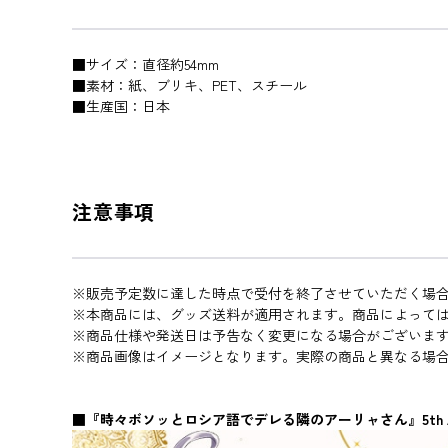
■サイズ：直径約54mm
■素材：紙、ブリキ、PET、スチール
■生産国：日本
注意事項
※販売予定数に達した時点で受付を終了させていただく場
※本商品には、グッズ送料が適用されます。商品によって
※商品仕様や発送日は予告なく変更になる場合がございま
※商品画像はイメージとなります。実際の商品と異なる場
■『時々ボソッとロシア語でデレる隣のアーリャさん』5th Annive