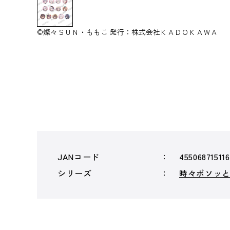
©燦々ＳＵＮ・ももこ 発行：株式会社ＫＡＤＯＫＡＷＡ
JANコード
45506871511
シリーズ
時々ボソッ