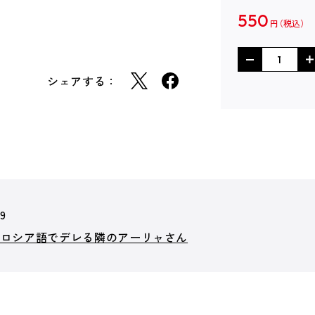
550
円
シェアする：
69
とロシア語でデレる隣のアーリャさん