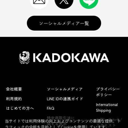
ソーシャルメディア一覧
会社概要
ソーシャルメディア
プライバシー
ポリシー
利用規約
LINE IDの連携ガイド
International
はじめての方へ
FAQ
Shipping
よくあるお問い合わせ
特定商取引法に
お問い合わせ/
当サイトでは利用体験の向上およびコンテンツの最適な提供、ト
関する表示
リクエスト
ラフィックの分析を目的としてCookieを使用しています。