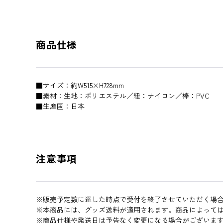
商品仕様
■サイズ：約W515×H728mm
■素材：生地：ポリエステル／紐：ナイロン／棒：PVC
■生産国：日本
注意事項
※販売予定数に達した時点で受付を終了させていただく場
※本商品には、グッズ送料が適用されます。商品によって
※商品仕様や発送日は予告なく変更になる場合がございま