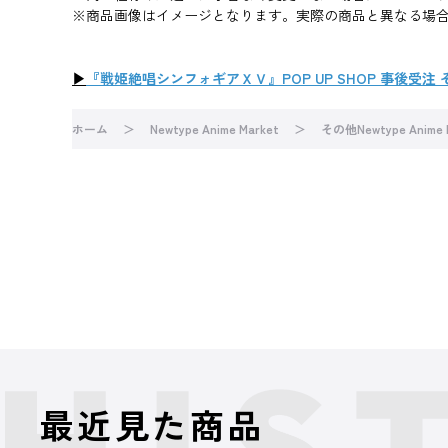
※商品画像はイメージとなります。実際の商品と異なる場
▶
『戦姫絶唱シンフォギアＸＶ』POP UP SHOP 事後受
ホーム
Newtype Anime Market
その他Newtype Anime
最近見た商品