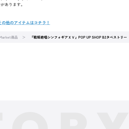
合があります。
注 その他のアイテムはコチラ！
 Market商品
『戦姫絶唱シンフォギアＸＶ』POP UP SHOP B2タペストリー