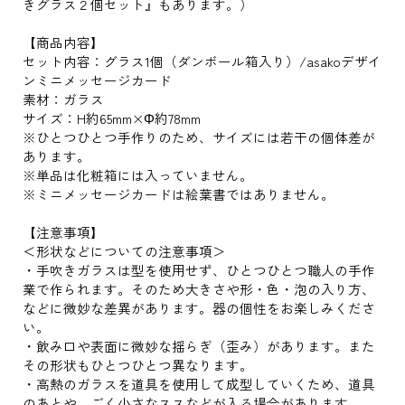
きグラス２個セット』もあります。）
【商品内容】
セット内容：グラス1個（ダンボール箱入り）/asakoデザイ
ンミニメッセージカード
素材：ガラス
サイズ：H約65mm×Φ約78mm
※ひとつひとつ手作りのため、サイズには若干の個体差が
あります。
※単品は化粧箱には入っていません。
※ミニメッセージカードは絵葉書ではありません。
【注意事項】
＜形状などについての注意事項＞
・手吹きガラスは型を使用せず、ひとつひとつ職人の手作
業で作られます。そのため大きさや形・色・泡の入り方、
などに微妙な差異があります。器の個性をお楽しみくださ
い。
・飲み口や表面に微妙な揺らぎ（歪み）があります。また
その形状もひとつひとつ異なります。
・高熱のガラスを道具を使用して成型していくため、道具
のあとや、ごく小さなススなどが入る場合があります。