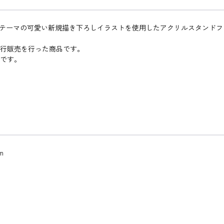
ST」がテーマの可愛い新規描き下ろしイラストを使用したアクリルスタンド
場にて先行販売を行った商品です。
品です。
m