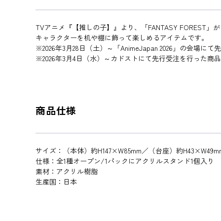
TVアニメ『【推しの子】』より、「FANTASY FORE
キャラクターを机や棚に飾って楽しめるアイテムです。
※2026年3月28日（土）～「AnimeJapan 2026」の会
※2026年3月4日（水）～カドストにて先行受注を行った商
商品仕様
サイズ：（本体）約H147×W85mm／（台座）約H43×W49m
仕様：全1種オープン/1パックにアクリルスタンド1個入り
素材：アクリル樹脂
生産国：日本