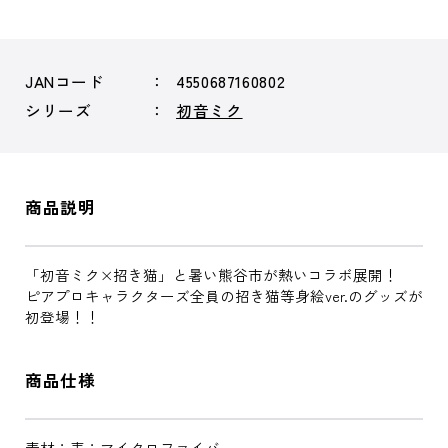
JANコード
4550687160802
シリーズ
初音ミク
商品説明
「初音ミク×招き猫」と暑い熊谷市が熱いコラボ展開！
ピアプロキャラクターズ全員の招き猫等身絵ver.のグッズが
初登場！！
商品仕様
素材：表：マイクロファイバー