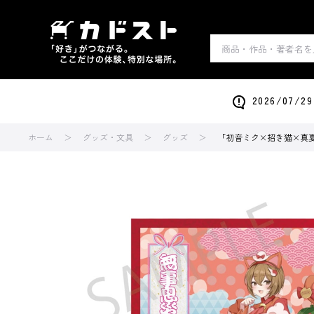
2026/0
ホーム
グッズ・文具
グッズ
「初音ミク×招き猫×真夏の熊