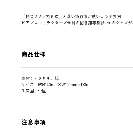
「初音ミク×招き猫」と暑い熊谷市が熱いコラボ展開！
ピアプロキャラクターズ全員の招き猫等身絵ver.のグッズ
商品仕様
素材：アクリル、紙
サイズ：約H140mm×W120mm×D3mm
生産国：中国
注意事項