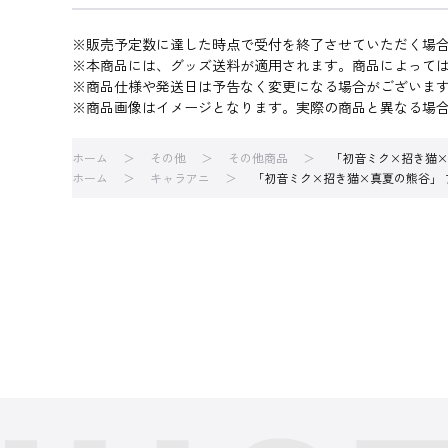
※販売予定数に達した時点で受付を終了させていただく場
※本商品には、グッズ送料が適用されます。商品によって
※商品仕様や発送日は予告なく変更になる場合がございま
※商品画像はイメージとなります。実際の商品と異なる場
ホーム
その他
その他商品
「初音ミク×招き猫×真夏
ホーム
キャラアニ
「初音ミク×招き猫×真夏の熊谷」 アクリ